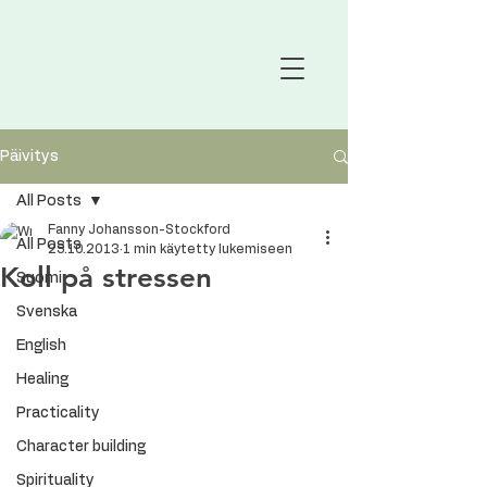
Päivitys
All Posts
Fanny Johansson-Stockford
All Posts
25.10.2013
1 min käytetty lukemiseen
Koll på stressen
Suomi
Svenska
English
Healing
Practicality
Character building
Spirituality