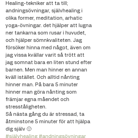
Healing-tekniker att ta till; 
andningsövningar, självhealing i 
olika former, meditation, arhatic 
yoga-övningar. det hjälper att lugna 
ner tankarna som rusar i huvudet, 
och hjälper sömnkvaliteten. Jag 
försöker hinna med något, även om 
jag vissa kvällar varit så trött att 
jag somnat bara en liten stund efter 
barnen. Men man hinner en annan 
kväll istället. Och alltid nånting 
hinner man. På bara 5 minuter 
hinner man göra nånting som 
främjar egna måendet och 
stresståligheten.
Så nästa gång du är stressad, ta 
åtminstone 5 minuter för att hjälpa 
dig själv 🙂
#självhealing
#andningsövningar