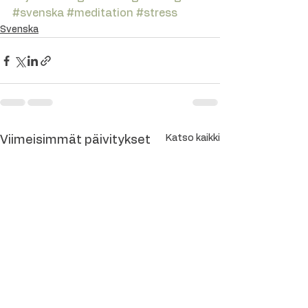
#svenska
#meditation
#stress
Svenska
Katso kaikki
Viimeisimmät päivitykset