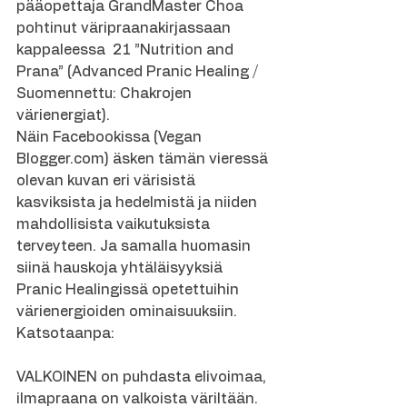
pääopettaja GrandMaster Choa 
pohtinut väripraanakirjassaan 
kappaleessa  21 ”Nutrition and 
Prana” (Advanced Pranic Healing / 
Suomennettu: Chakrojen 
värienergiat).
Näin Facebookissa (Vegan 
Blogger.com) äsken tämän vieressä 
olevan kuvan eri värisistä 
kasviksista ja hedelmistä ja niiden 
mahdollisista vaikutuksista 
terveyteen. Ja samalla huomasin 
siinä hauskoja yhtäläisyyksiä 
Pranic Healingissä opetettuihin 
värienergioiden ominaisuuksiin. 
Katsotaanpa:
VALKOINEN on puhdasta elivoimaa, 
ilmapraana on valkoista väriltään. 