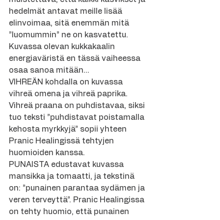
hedelmät antavat meille lisää 
elinvoimaa, sitä enemmän mitä 
”luomummin” ne on kasvatettu. 
Kuvassa olevan kukkakaalin 
energiaväristä en tässä vaiheessa 
osaa sanoa mitään…
VIHREÄN kohdalla on kuvassa 
vihreä omena ja vihreä paprika. 
Vihreä praana on puhdistavaa, siksi 
tuo teksti ”puhdistavat poistamalla 
kehosta myrkkyjä” sopii yhteen 
Pranic Healingissä tehtyjen 
huomioiden kanssa.
PUNAISTA edustavat kuvassa 
mansikka ja tomaatti, ja tekstinä 
on: ”punainen parantaa sydämen ja 
veren terveyttä”. Pranic Healingissa 
on tehty huomio, että punainen 