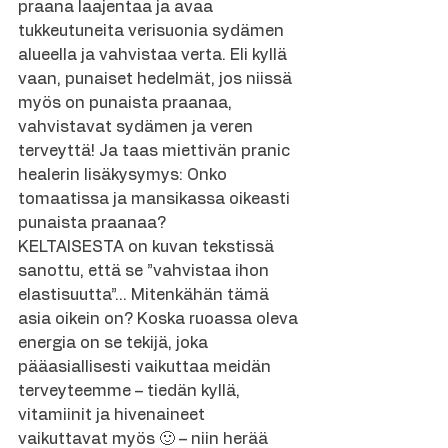
praana laajentaa ja avaa 
tukkeutuneita verisuonia sydämen 
alueella ja vahvistaa verta. Eli kyllä 
vaan, punaiset hedelmät, jos niissä 
myös on punaista praanaa, 
vahvistavat sydämen ja veren 
terveyttä! Ja taas miettivän pranic 
healerin lisäkysymys: Onko 
tomaatissa ja mansikassa oikeasti 
punaista praanaa?
KELTAISESTA on kuvan tekstissä 
sanottu, että se ”vahvistaa ihon 
elastisuutta”… Mitenkähän tämä 
asia oikein on? Koska ruoassa oleva 
energia on se tekijä, joka 
pääasiallisesti vaikuttaa meidän 
terveyteemme – tiedän kyllä, 
vitamiinit ja hivenaineet 
vaikuttavat myös 🙂 – niin herää 