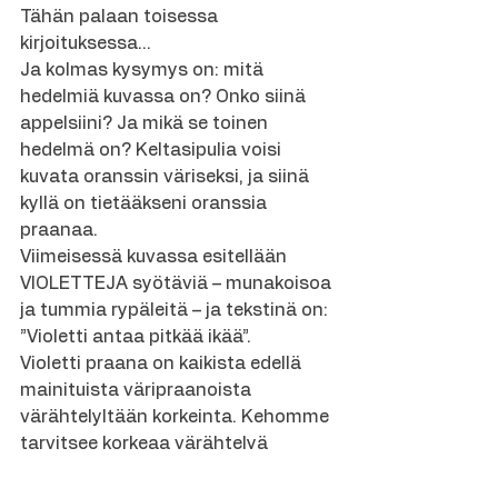
Tähän palaan toisessa 
kirjoituksessa…
Ja kolmas kysymys on: mitä 
hedelmiä kuvassa on? Onko siinä 
appelsiini? Ja mikä se toinen 
hedelmä on? Keltasipulia voisi 
kuvata oranssin väriseksi, ja siinä 
kyllä on tietääkseni oranssia 
praanaa.
Viimeisessä kuvassa esitellään 
VIOLETTEJA syötäviä – munakoisoa 
ja tummia rypäleitä – ja tekstinä on: 
”Violetti antaa pitkää ikää”.
Violetti praana on kaikista edellä 
mainituista väripraanoista 
värähtelyltään korkeinta. Kehomme 
tarvitsee korkeaa värähtelyä 
kokonaisvaltaiseen hyvinvointiin. 
Siksi voi hyvin ajatella, että suuri 