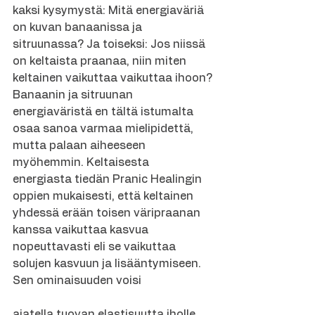
kaksi kysymystä: Mitä energiaväriä 
on kuvan banaanissa ja 
sitruunassa? Ja toiseksi: Jos niissä 
on keltaista praanaa, niin miten 
keltainen vaikuttaa vaikuttaa ihoon?
Banaanin ja sitruunan 
energiaväristä en tältä istumalta 
osaa sanoa varmaa mielipidettä, 
mutta palaan aiheeseen 
myöhemmin. Keltaisesta 
energiasta tiedän Pranic Healingin 
oppien mukaisesti, että keltainen 
yhdessä erään toisen väripraanan 
kanssa vaikuttaa kasvua 
nopeuttavasti eli se vaikuttaa 
solujen kasvuun ja lisääntymiseen. 
Sen ominaisuuden voisi
ajatella tuovan elastisuutta iholle… 