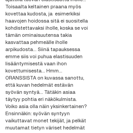
Toisaalta keltainen praana myös 
kovettaa kudosta, ja  esimerkiksi 
haavojen hoidossa sitä ei suositella 
kohdistettavaksi iholle, koska se voi 
tämän ominaisuutensa takia 
kasvattaa pehmeälle iholle 
arpikudosta… Siinä tapauksessa 
emme siis voi puhua elastisuuden 
lisääntymisestä vaan ihon 
kovettumisesta… Hmm…
ORANSSISTA on kuvassa sanottu, 
että kuvan hedelmät estävän 
syövän syntyä… Tätäkin asiaa 
täytyy pohtia eri näkökulmista. 
Voiko asia olla näin yksinkertainen? 
Ensinnäkin: syövän syntyyn 
vaikuttavat monet tekijät, ja pelkät 
muutamat tietyn väriset hedelmät 