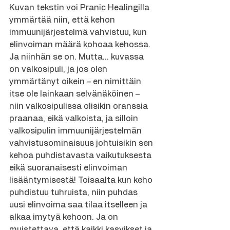
Kuvan tekstin voi Pranic Healingilla 
ymmärtää niin, että kehon 
immuunijärjestelmä vahvistuu, kun 
elinvoiman määrä kohoaa kehossa.  
Ja niinhän se on. Mutta… kuvassa 
on valkosipuli, ja jos olen 
ymmärtänyt oikein – en nimittäin 
itse ole lainkaan selvänäköinen – 
niin valkosipulissa olisikin oranssia 
praanaa, eikä valkoista, ja silloin 
valkosipulin immuunijärjestelmän 
vahvistusominaisuus johtuisikin sen 
kehoa puhdistavasta vaikutuksesta 
eikä suoranaisesti elinvoiman 
lisääntymisestä! Toisaalta kun keho 
puhdistuu tuhruista, niin puhdas 
uusi elinvoima saa tilaa itselleen ja 
alkaa imytyä kehoon. Ja on 
muistettava, että kaikki kasvikset ja 