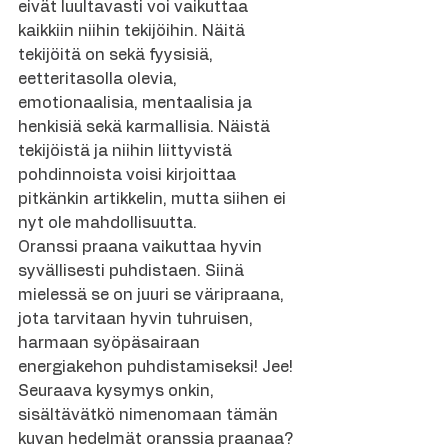
eivät luultavasti voi vaikuttaa 
kaikkiin niihin tekijöihin. Näitä 
tekijöitä on sekä fyysisiä, 
eetteritasolla olevia, 
emotionaalisia, mentaalisia ja 
henkisiä sekä karmallisia. Näistä 
tekijöistä ja niihin liittyvistä 
pohdinnoista voisi kirjoittaa 
pitkänkin artikkelin, mutta siihen ei 
nyt ole mahdollisuutta.
Oranssi praana vaikuttaa hyvin 
syvällisesti puhdistaen. Siinä 
mielessä se on juuri se väripraana, 
jota tarvitaan hyvin tuhruisen, 
harmaan syöpäsairaan 
energiakehon puhdistamiseksi! Jee! 
Seuraava kysymys onkin, 
sisältävätkö nimenomaan tämän 
kuvan hedelmät oranssia praanaa? 