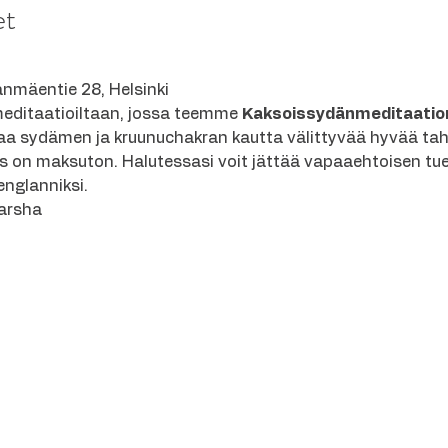
et
nmäentie 28, Helsinki
meditaatioiltaan, jossa teemme 
Kaksoissydänmeditaatio
aa sydämen ja kruunuchakran kautta välittyvää hyvää taht
 on maksuton. Halutessasi voit jättää vapaaehtoisen tuen 
nglanniksi.
Varsha