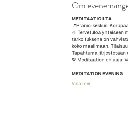
Om evenemang
MEDITAATIOILTA
📍Pranic-keskus, Korppaa
🙏 Tervetuloa yhteiseen 
tarkoituksena on vahvist
koko maailmaan. Tilaisuus
Tapahtuma järjestetään e
💙 Meditaation ohjaaja: 
MEDITATION EVENING
Visa mer