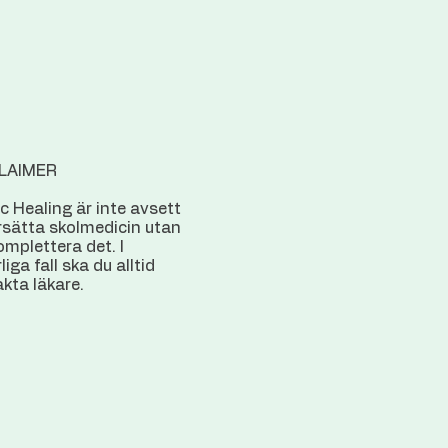
LAIMER
c Healing är inte avsett
rsätta skolmedicin utan
omplettera det. I
liga fall ska du alltid
kta läkare.