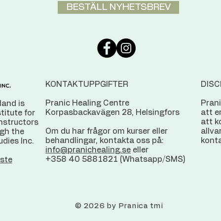
BESTÄLL NYHETSBREV
KONTAKTUPPGIFTER
DISC
Pranic Healing Centre
Prani
land is
Korpasbackavägen 28, Helsingfors
att e
stitute for
att k
instructors
Om du har frågor om kurser eller
allvar
ugh the
behandlingar, kontakta oss på:
konta
udies Inc.
info@pranichealing.se
eller
+358 40 5881821 (Whatsapp/SMS)
ste
© 2026 by Pranica tmi