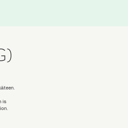
G)
käteen.
 is
ion.