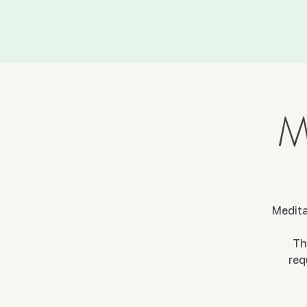
M
Medita
Th
req