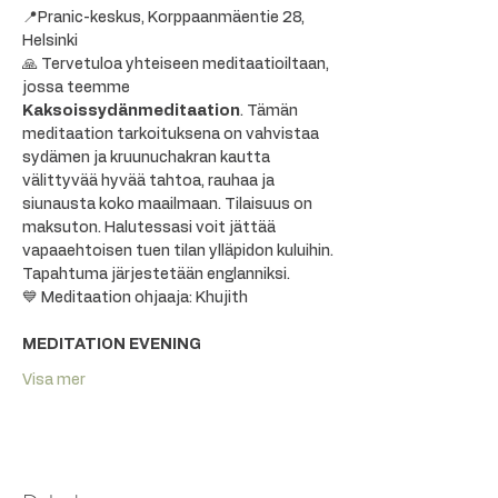
📍Pranic-keskus, Korppaanmäentie 28, 
Helsinki
🙏 Tervetuloa yhteiseen meditaatioiltaan, 
jossa teemme 
Kaksoissydänmeditaation
. Tämän 
meditaation tarkoituksena on vahvistaa 
sydämen ja kruunuchakran kautta 
välittyvää hyvää tahtoa, rauhaa ja 
siunausta koko maailmaan. Tilaisuus on 
maksuton. Halutessasi voit jättää 
vapaaehtoisen tuen tilan ylläpidon kuluihin.
Tapahtuma järjestetään englanniksi.
💙 Meditaation ohjaaja: Khujith 
MEDITATION EVENING
Visa mer