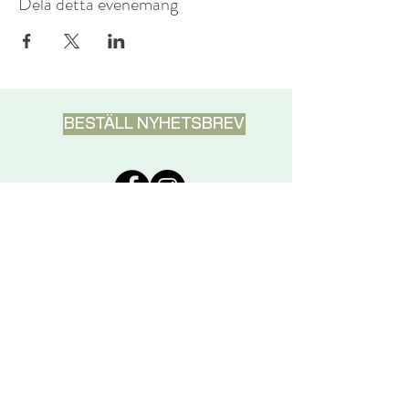
Dela detta evenemang
BESTÄLL NYHETSBREV
DISCLAIMER
Pranic Healing är inte avsett att
ersätta skolmedicin utan att
komplettera det. I allvarliga fall ska
du alltid kontakta läkare.
KONTAKTUPPGIFTER
Pranic Healing Centre