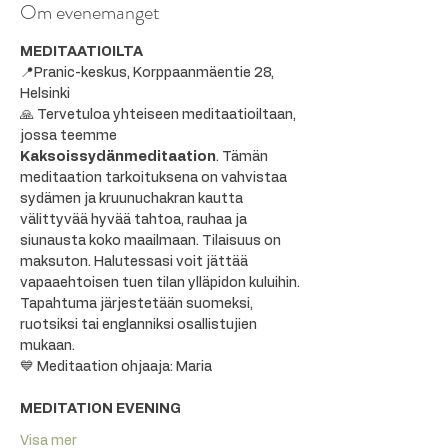
Om evenemanget
MEDITAATIOILTA
📍Pranic-keskus, Korppaanmäentie 28, 
Helsinki
🙏 Tervetuloa yhteiseen meditaatioiltaan, 
jossa teemme 
Kaksoissydänmeditaation
. Tämän 
meditaation tarkoituksena on vahvistaa 
sydämen ja kruunuchakran kautta 
välittyvää hyvää tahtoa, rauhaa ja 
siunausta koko maailmaan. Tilaisuus on 
maksuton. Halutessasi voit jättää 
vapaaehtoisen tuen tilan ylläpidon kuluihin.
Tapahtuma järjestetään suomeksi, 
ruotsiksi tai englanniksi osallistujien 
mukaan.
💙 Meditaation ohjaaja: Maria
MEDITATION EVENING
Visa mer