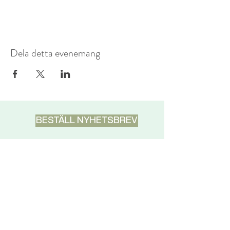
Dela detta evenemang
BESTÄLL NYHETSBREV
DISCLAIMER
Pranic Healing är inte avsett att
ersätta skolmedicin utan att
komplettera det. I allvarliga fall ska