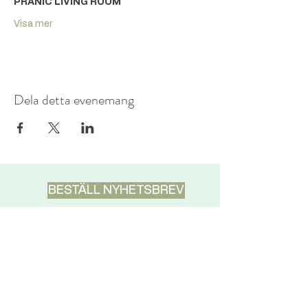
PRANIC LIVING ROOM
Visa mer
Dela detta evenemang
BESTÄLL NYHETSBREV
DISCLAIMER
Pranic Healing är inte avsett att