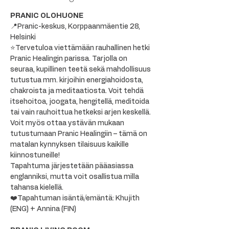
PRANIC OLOHUONE
📍Pranic-keskus, Korppaanmäentie 28, 
Helsinki
⭐Tervetuloa viettämään rauhallinen hetki 
Pranic Healingin parissa. Tarjolla on 
seuraa, kupillinen teetä sekä mahdollisuus 
tutustua mm. kirjoihin energiahoidosta, 
chakroista ja meditaatiosta. Voit tehdä 
itsehoitoa, joogata, hengitellä, meditoida 
tai vain rauhoittua hetkeksi arjen keskellä. 
Voit myös ottaa ystävän mukaan 
tutustumaan Pranic Healingiin – tämä on 
matalan kynnyksen tilaisuus kaikille 
kiinnostuneille!
Tapahtuma järjestetään pääasiassa 
englanniksi, mutta voit osallistua milla 
tahansa kielellä.
❤️Tapahtuman isäntä/emäntä: Khujith 
(ENG) + Annina (FIN)