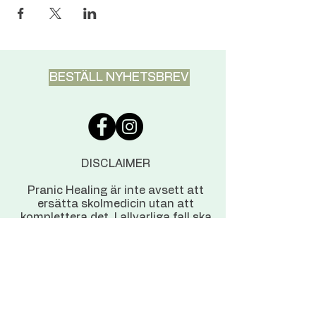
BESTÄLL NYHETSBREV
DISCLAIMER
Pranic Healing är inte avsett att
ersätta skolmedicin utan att
komplettera det. I allvarliga fall ska
du alltid kontakta läkare.
KONTAKTUPPGIFTER
Pranic Healing Centre
Korpasbackavägen 28, Helsingfors