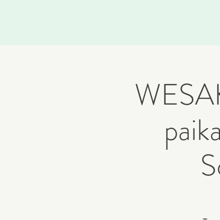
WESAK 
paik
S