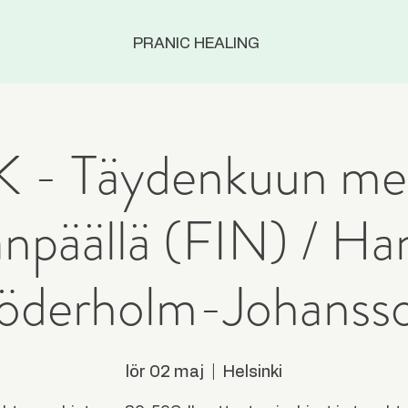
PRANIC HEALING
- Täydenkuun med
anpäällä (FIN) / Ha
öderholm-Johanss
lör 02 maj
  |  
Helsinki