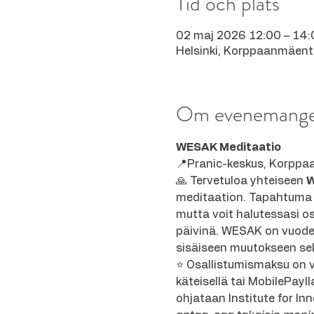
Tid och plats
02 maj 2026 12:00 – 14:
Helsinki, Korppaanmäenti
Om evenemang
WESAK Meditaatio
📍Pranic-keskus, Korppaa
🙏 Tervetuloa yhteiseen 
meditaation. Tapahtuma o
mutta voit halutessasi os
päivinä. WESAK on vuoden
sisäiseen muutokseen sek
⭐ Osallistumismaksu on v
käteisellä tai MobilePayll
ohjataan Institute for Inn