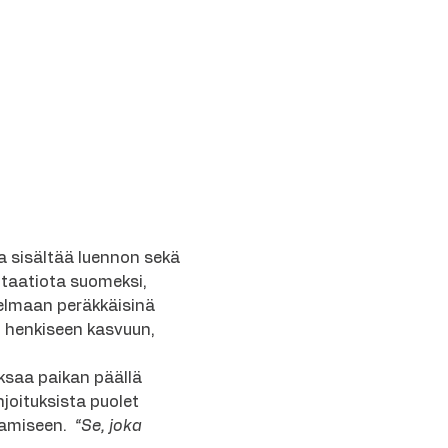
sisältää luennon sekä 
taatiota suomeksi, 
jelmaan peräkkäisinä 
 henkiseen kasvuun, 
ksaa paikan päällä 
joituksista puolet 
amiseen.  
“Se, joka 