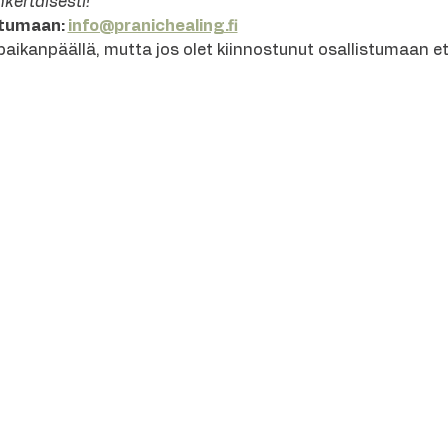
kertaisesti!”
tumaan: 
info@pranichealing.fi
aikanpäällä, mutta jos olet kiinnostunut osallistumaan e