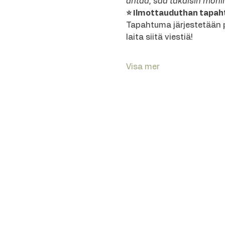
antaa, saa takaisin monin
⭐ Ilmottauduthan tapah
Tapahtuma järjestetään p
laita siitä viestiä!
Visa mer