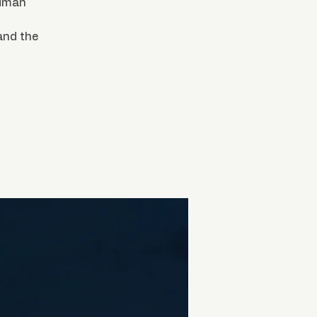
tuman
and the