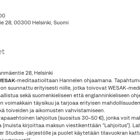
00
e 28, 00300 Helsinki, Suomi
et
nmäentie 28, Helsinki
WESAK
-meditaatioiltaan Hannelen ohjaamana. Tapahtuma 
n suunnattu erityisesti niille, jotka toivovat WESAK-medi
allistua sekä suomenkieliseen että englanninkieliseen oh
 voimakkain täysikuu ja tarjoaa erityisen mahdollisuuden
ä toiveiden ja aikomusten vahvistamiseen.
apaaehtoinen lahjoitus (suositus 30–50 €), jonka voit ma
a (muista kirjoittaa maksun viestikenttään "Lahjoitus"). Lah
er Studies -järjestölle ja puolet käytetään tilavuokran katt