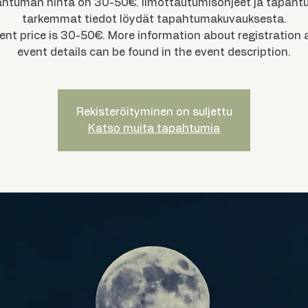
htuman hinta on 30-50€. Ilmottautumisohjeet ja tapah
tarkemmat tiedot löydät tapahtumakuvauksesta.
ent price is 30-50€. More information about registration 
event details can be found in the event description.
Rekisteröityminen on suljettu
Katso muita tapahtumia