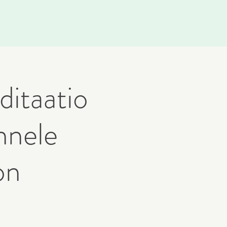
itaatio
nnele
on