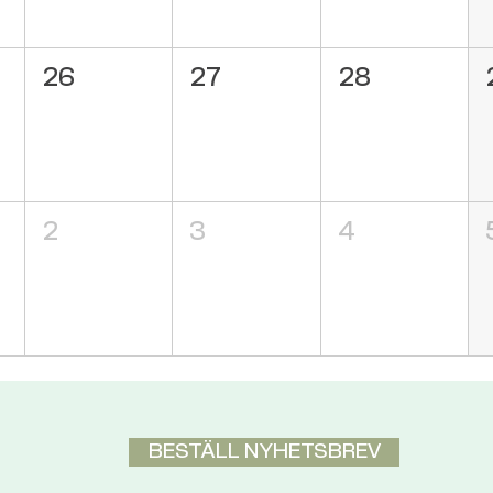
26
27
28
2
3
4
BESTÄLL NYHETSBREV