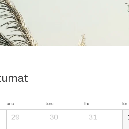
htumat
ons
tors
fre
lör
29
30
31