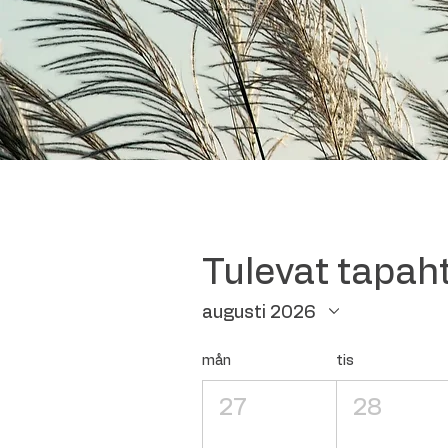
Tulevat tapa
augusti 2026
mån
tis
27
28