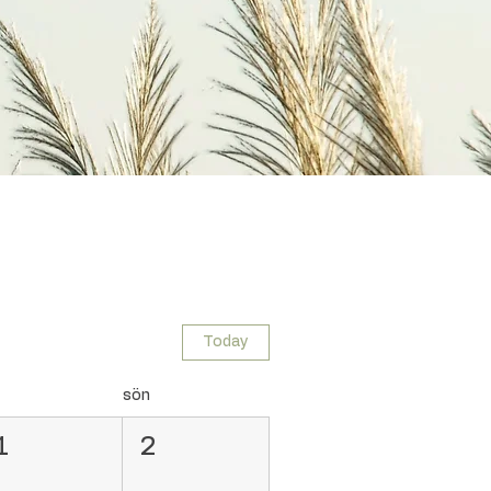
Today
sön
1
2