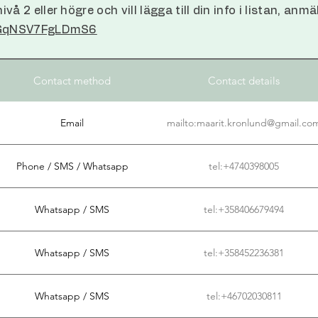
å 2 eller högre och vill lägga till din info i listan, anmä
t3GqNSV7FgLDmS6
Contact method
Contact details
Email
mailto:maarit.kronlund@gmail.co
Phone / SMS / Whatsapp
tel:+4740398005
Whatsapp / SMS
tel:+358406679494
Whatsapp / SMS
tel:+358452236381
Whatsapp / SMS
tel:+46702030811