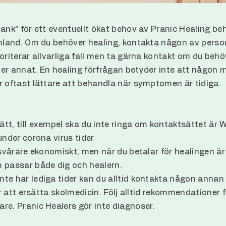
bank” för ett eventuellt ökat behov av Pranic Healing b
inland. Om du behöver healing, kontakta någon av perso
oriterar allvarliga fall men ta gärna kontakt om du behö
er annat. En healing förfrågan betyder inte att någon m
r oftast lättare att behandla när symptomen är tidiga.
tt, till exempel ska du inte ringa om kontaktsättet är
under corona virus tider
t svårare ekonomiskt, men när du betalar för healingen ä
passar både dig och healern.
te har lediga tider kan du alltid kontakta någon annan 
för att ersätta skolmedicin. Följ alltid rekommendationer 
re. Pranic Healers gör inte diagnoser.