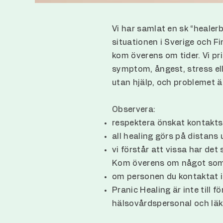
Vi har samlat en sk “healer
situationen i Sverige och F
kom överens om tider. Vi pri
symptom, ångest, stress ell
utan hjälp, och problemet ä
Observera:
respektera önskat kontaktsä
all healing görs på distans 
vi förstår att vissa har de
Kom överens om något som 
om personen du kontaktat in
Pranic Healing är inte till 
hälsovårdspersonal och läka