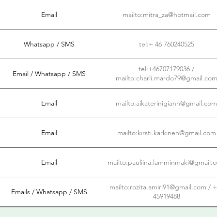
Email
mailto:mitra_za@hotmail.com
Whatsapp / SMS
tel:+ 46 760240525
tel:+46707179036 /
Email / Whatsapp / SMS
mailto:charli.mardo79@gmail.co
Email
mailto:aikaterinigiann@gmail.com
Email
mailto:kirsti.karkinen@gmail.com
Email
mailto:pauliina.lamminmaki@gmail.
mailto:rozita.amiri91@gmail.com / 
Emails / Whatsapp / SMS
45919488