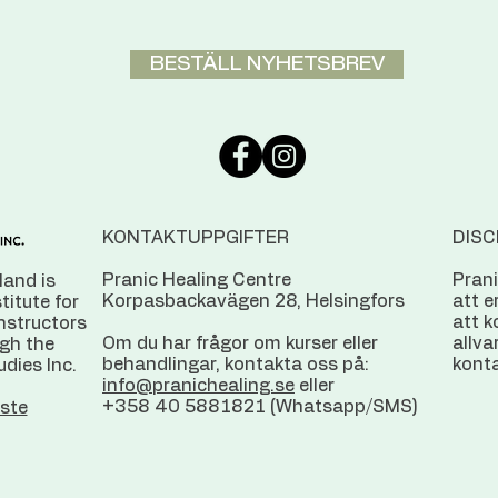
BESTÄLL NYHETSBREV
KONTAKTUPPGIFTER
DISC
Pranic Healing Centre
Prani
land is
Korpasbackavägen 28, Helsingfors
att e
stitute for
att k
instructors
Om du har frågor om kurser eller
allvar
ugh the
behandlingar, kontakta oss på:
konta
udies Inc.
info@pranichealing.se
eller
+358 40 5881821 (Whatsapp/SMS)
ste