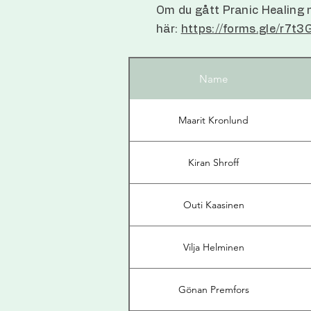
Om du gått Pranic Healing niv
här:
https://forms.gle/r7
Name
Maarit Kronlund
Kiran Shroff
Outi Kaasinen
Vilja Helminen
Gönan Premfors