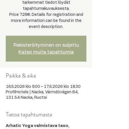
tarkemmat tiedot löydät
tapahtumakuvauksesta.
Price 728€. Details for registration and
more information can be found in the
event description.
Rekisteröityminen on suljettu
Katso muita tapahtumia
Paikka & aika
16.5.2026 klo 9.00 – 17.5.2026 klo 18.30
ProfilHotels | Nacka, Värmdövägen 84,
131 54 Nacka, Ruotsi
Tietoa tapahtumasta
Arhatic Yoga valmistava taso, 