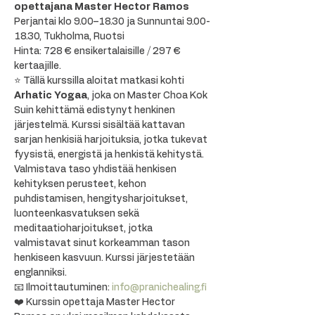
opettajana Master Hector Ramos
Perjantai klo 9.00–18.30 ja Sunnuntai 9.00-
18.30, Tukholma, Ruotsi
Hinta: 728 € ensikertalaisille / 297 € 
kertaajille.
⭐ Tällä kurssilla aloitat matkasi kohti 
Arhatic Yogaa
, joka on Master Choa Kok 
Suin kehittämä edistynyt henkinen 
järjestelmä. Kurssi sisältää kattavan 
sarjan henkisiä harjoituksia, jotka tukevat 
fyysistä, energistä ja henkistä kehitystä. 
Valmistava taso yhdistää henkisen 
kehityksen perusteet, kehon 
puhdistamisen, hengitysharjoitukset, 
luonteenkasvatuksen sekä 
meditaatioharjoitukset, jotka 
valmistavat sinut korkeamman tason 
henkiseen kasvuun. Kurssi järjestetään 
englanniksi.
📧 Ilmoittautuminen: 
info@pranichealing.fi
❤️ Kurssin opettaja Master Hector 