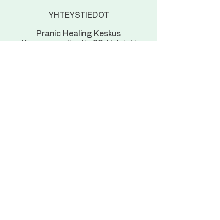
YHTEYSTIEDOT
Pranic Healing Keskus
Korppaanmäentie 28, Helsinki
Lisätietoa kursseista ja hoidoista:
info@pranichealing.fi
040 5881821 (Whatsapp/SMS)
Y-tunnus:
1661773-4
Pranic Healing Finland is affiliated
with the Institute for Inner Studies Inc.
All instructors are licensed through
the Institute for Inner Studies Inc.
Tietosuojaseloste
© 2026 by Pranica
tmi