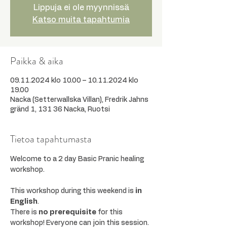
Lippuja ei ole myynnissä
Katso muita tapahtumia
Paikka & aika
09.11.2024 klo 10.00 – 10.11.2024 klo
19.00
Nacka (Setterwallska Villan), Fredrik Jahns
gränd 1, 131 36 Nacka, Ruotsi
Tietoa tapahtumasta
Welcome to a 2 day Basic Pranic healing 
workshop.
This workshop during this weekend is 
in 
English
.
There is 
no prerequisite 
for this 
workshop! Everyone can join this session.