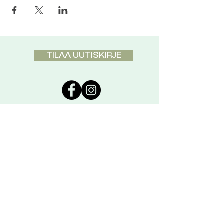
TILAA UUTISKIRJE
DISCLAIMER
Pranic Healing ei ole tarkoitettu
korvaamaan koululääketiedettä
vaan täydentämään sitä. Vakavissa
tapauksissa ota aina yhteyttä myös
lääkäriin.
YHTEYSTIEDOT
Pranic Healing Keskus
Korppaanmäentie 28, Helsinki