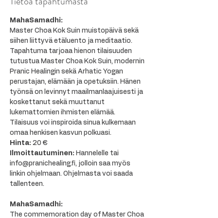
Tietoa tapahtumasta
MahaSamadhi: 
Master Choa Kok Suin muistopäivä sekä 
siihen liittyvä etäluento ja meditaatio. 
Tapahtuma tarjoaa hienon tilaisuuden 
tutustua Master Choa Kok Suin, modernin 
Pranic Healingin sekä Arhatic Yogan 
perustajan, elämään ja opetuksiin. Hänen 
työnsä on levinnyt maailmanlaajuisesti ja 
koskettanut sekä muuttanut 
lukemattomien ihmisten elämää. 
Tilaisuus voi inspiroida sinua kulkemaan 
omaa henkisen kasvun polkuasi.
Hinta: 
20 €
Ilmoittautuminen: 
Hannelelle tai 
info@pranichealing.fi, jolloin saa myös 
linkin ohjelmaan. Ohjelmasta voi saada 
tallenteen.
MahaSamadhi:
The commemoration day of Master Choa 