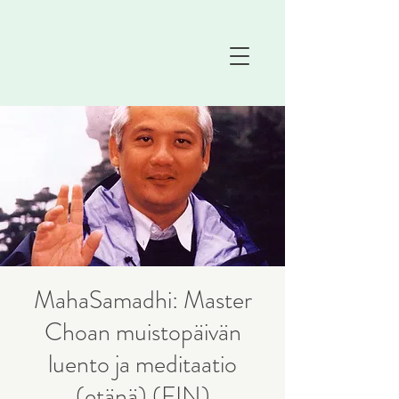
MahaSamadhi: Master
Choan muistopäivän
luento ja meditaatio
(etänä) (FIN)