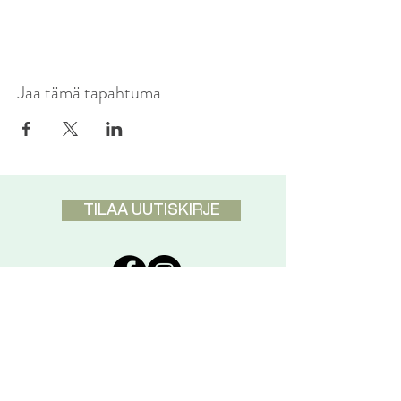
Jaa tämä tapahtuma
TILAA UUTISKIRJE
DISCLAIMER
Pranic Healing ei ole tarkoitettu
korvaamaan koululääketiedettä
vaan täydentämään sitä. Vakavissa