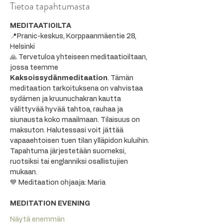
Tietoa tapahtumasta
MEDITAATIOILTA
📍Pranic-keskus, Korppaanmäentie 28, 
Helsinki
🙏 Tervetuloa yhteiseen meditaatioiltaan, 
jossa teemme 
Kaksoissydänmeditaation
. Tämän 
meditaation tarkoituksena on vahvistaa 
sydämen ja kruunuchakran kautta 
välittyvää hyvää tahtoa, rauhaa ja 
siunausta koko maailmaan. Tilaisuus on 
maksuton. Halutessasi voit jättää 
vapaaehtoisen tuen tilan ylläpidon kuluihin.
Tapahtuma järjestetään suomeksi, 
ruotsiksi tai englanniksi osallistujien 
mukaan.
💙 Meditaation ohjaaja: Maria
MEDITATION EVENING
Näytä enemmän