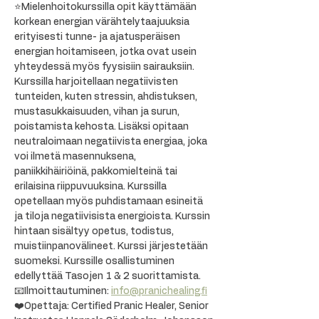
⭐Mielenhoitokurssilla opit käyttämään 
korkean energian värähtelytaajuuksia 
erityisesti tunne- ja ajatusperäisen 
energian hoitamiseen, jotka ovat usein 
yhteydessä myös fyysisiin sairauksiin. 
Kurssilla harjoitellaan negatiivisten 
tunteiden, kuten stressin, ahdistuksen, 
mustasukkaisuuden, vihan ja surun, 
poistamista kehosta. Lisäksi opitaan 
neutraloimaan negatiivista energiaa, joka 
voi ilmetä masennuksena, 
paniikkihäiriöinä, pakkomielteinä tai 
erilaisina riippuvuuksina. Kurssilla 
opetellaan myös puhdistamaan esineitä 
ja tiloja negatiivisista energioista. Kurssin 
hintaan sisältyy opetus, todistus, 
muistiinpanovälineet. Kurssi järjestetään 
suomeksi. Kurssille osallistuminen 
edellyttää Tasojen 1 & 2 suorittamista.
📧Ilmoittautuminen: 
info@pranichealing.fi
❤️Opettaja: Certified Pranic Healer, Senior 