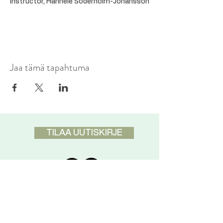
Instructor, Hannele Söderholm-Johansson
Jaa tämä tapahtuma
TILAA UUTISKIRJE
DISCLAIMER
Pranic Healing ei ole tarkoitettu
korvaamaan koululääketiedettä