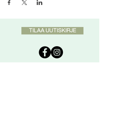
TILAA UUTISKIRJE
DISCLAIMER
Pranic Healing ei ole tarkoitettu
korvaamaan koululääketiedettä
vaan täydentämään sitä. Vakavissa
tapauksissa ota aina yhteyttä myös
lääkäriin.
YHTEYSTIEDOT
Pranic Healing Keskus
Korppaanmäentie 28, Helsinki