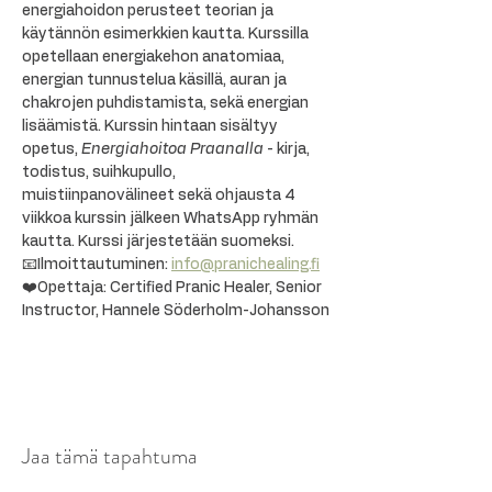
energiahoidon perusteet teorian ja 
käytännön esimerkkien kautta. Kurssilla 
opetellaan energiakehon anatomiaa, 
energian tunnustelua käsillä, auran ja 
chakrojen puhdistamista, sekä energian 
lisäämistä. Kurssin hintaan sisältyy 
opetus, 
Energiahoitoa Praanalla
 - kirja, 
todistus, suihkupullo, 
muistiinpanovälineet sekä ohjausta 4 
viikkoa kurssin jälkeen WhatsApp ryhmän 
kautta. Kurssi järjestetään suomeksi.
📧Ilmoittautuminen: 
info@pranichealing.fi
❤️Opettaja: Certified Pranic Healer, Senior 
Instructor, Hannele Söderholm-Johansson
Jaa tämä tapahtuma