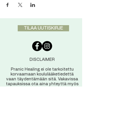
TILAA UUTISKIRJE
DISCLAIMER
Pranic Healing ei ole tarkoitettu
korvaamaan koululääketiedettä
vaan täydentämään sitä. Vakavissa
tapauksissa ota aina yhteyttä myös
lääkäriin.
YHTEYSTIEDOT
Pranic Healing Keskus
Korppaanmäentie 28, Helsinki