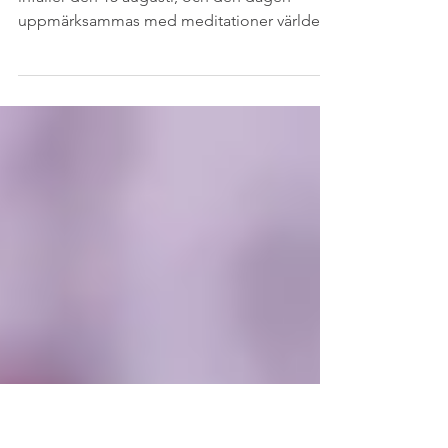
Living the Teachings –
meditationsmaratonen börjar!
Grand Master Choa Kok Suis födelsedag
infaller den 15 augusti, och den dagen
uppmärksammas med meditationer världen
runt om i...