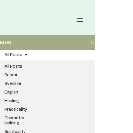
BLOG
All Posts
All Posts
Suomi
Svenska
English
Healing
Practicality
Character
building
Spirituality