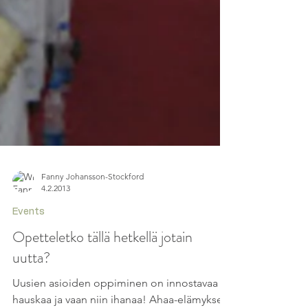
Fanny Johansson-Stockford
4.2.2013
Events
Opetteletko tällä hetkellä jotain
uutta?