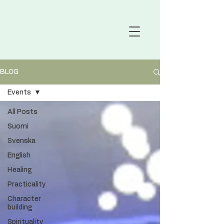
BLOG
Events
All Posts
Suomi
Svenska
English
Healing
Practicality
Character
building
Spirituality