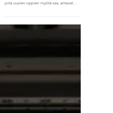
Uusien asioiden oppiminen on innostavaa ja
hauskaa ja vaan niin ihanaa! Ahaa-elämykset,
joita uusien oppien myötä saa, antavat
päivälle...