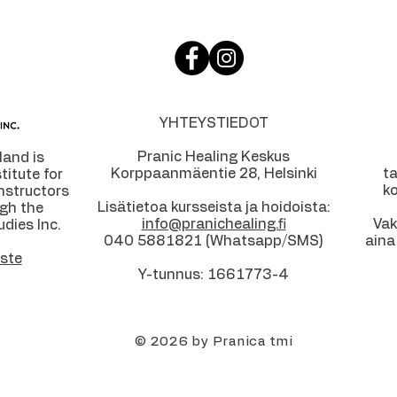
YHTEYSTIEDOT
Pranic Healing Keskus
land is
Korppaanmäentie 28, Helsinki
t
stitute for
ko
instructors
Lisätietoa kursseista ja hoidoista:
ugh the
info@pranichealing.fi
Vak
udies Inc.
040 5881821 (Whatsapp/SMS)
aina
ste
Y-tunnus: 1661773-4
© 2026 by Pranica tmi