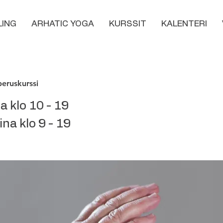
LING
ARHATIC YOGA
KURSSIT
KALENTERI
peruskurssi
 klo 10 - 19
na klo 9 - 19