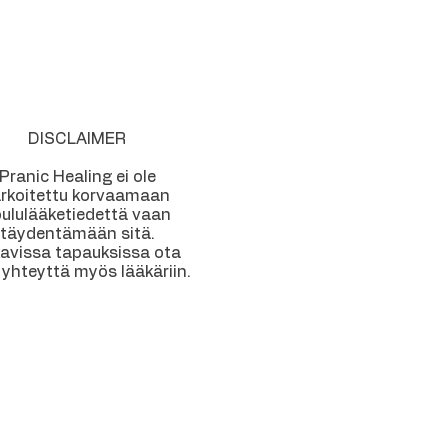
DISCLAIMER
Pranic Healing ei ole
arkoitettu korvaamaan
ululääketiedettä vaan
täydentämään sitä.
avissa tapauksissa ota
 yhteyttä myös lääkäriin.