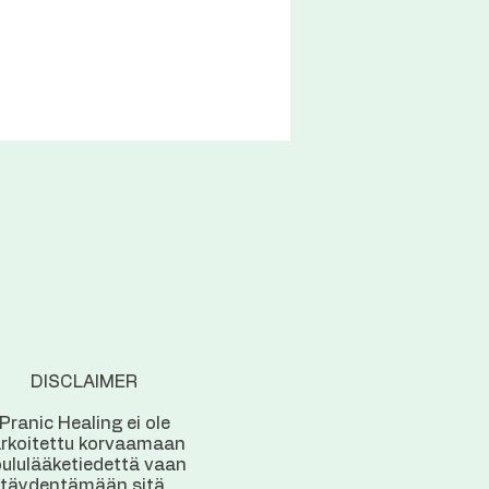
DISCLAIMER
Pranic Healing ei ole
arkoitettu korvaamaan
ululääketiedettä vaan
täydentämään sitä.