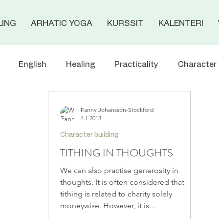
LING
ARHATIC YOGA
KURSSIT
KALENTERI
English
Healing
Practicality
Character 
s
Meditation
Events
Materialisation
Fanny Johansson-Stockford
4.1.2013
Character building
TITHING IN THOUGHTS
We can also practise generosity in
thoughts. It is often considered that
tithing is related to charity solely
moneywise. However, it is...