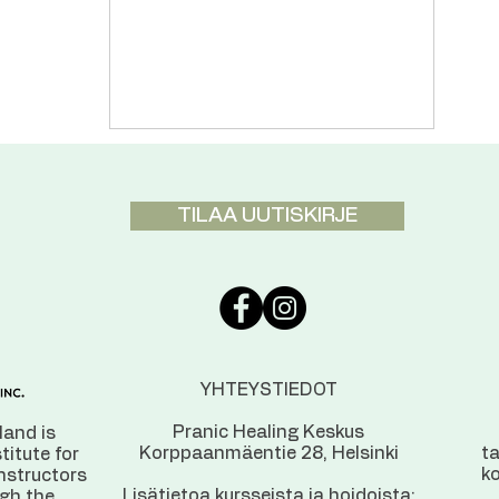
TILAA UUTISKIRJE
YHTEYSTIEDOT
Pranic Healing Keskus
land is
Korppaanmäentie 28, Helsinki
t
stitute for
ko
instructors
Lisätietoa kursseista ja hoidoista:
ugh the