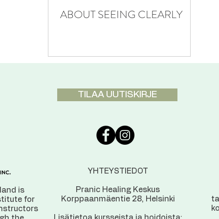
ABOUT SEEING CLEARLY
TILAA UUTISKIRJE
YHTEYSTIEDOT
Pranic Healing Keskus
land is
Korppaanmäentie 28, Helsinki
t
stitute for
ko
instructors
Lisätietoa kursseista ja hoidoista:
ugh the