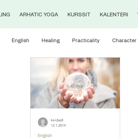
LING
ARHATIC YOGA
KURSSIT
KALENTERI
English
Healing
Practicality
Character 
s
Meditation
Events
Materialisation
keidas8
12.1.2014
English