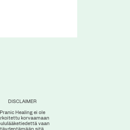
DISCLAIMER
Pranic Healing ei ole
arkoitettu korvaamaan
ululääketiedettä vaan
täydentämään sitä.