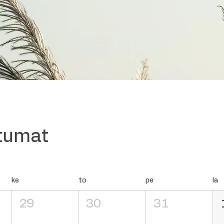
htumat
ke
to
pe
la
29
30
31