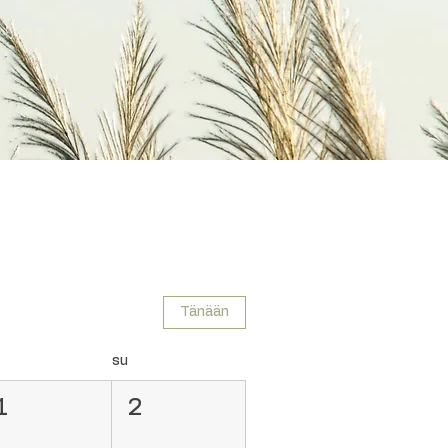
Tänään
su
1
2