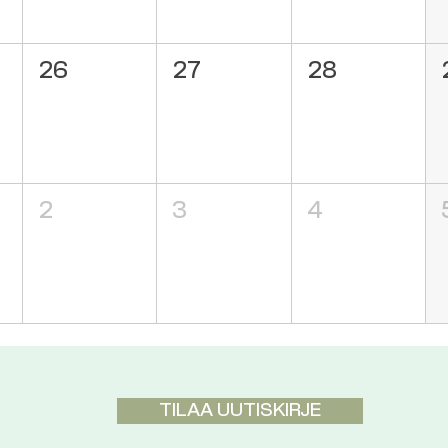
26
27
28
2
3
4
TILAA UUTISKIRJE