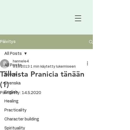
Päivitys
All Posts
hannele4
All Posts
9.10.2013
1 min käytetty lukemiseen
Tällaista Pranicia tänään
Suomi
(1)
Svenska
English
Päivitetty:
14.5.2020
Healing
Practicality
Character building
Spirituality