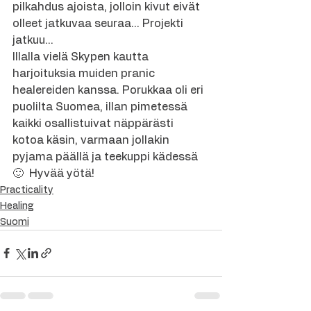
pilkahdus ajoista, jolloin kivut eivät 
olleet jatkuvaa seuraa… Projekti 
jatkuu…
Illalla vielä Skypen kautta 
harjoituksia muiden pranic 
healereiden kanssa. Porukkaa oli eri 
puolilta Suomea, illan pimetessä 
kaikki osallistuivat näppärästi 
kotoa käsin, varmaan jollakin 
pyjama päällä ja teekuppi kädessä 
🙂  Hyvää yötä!
Practicality
Healing
Suomi