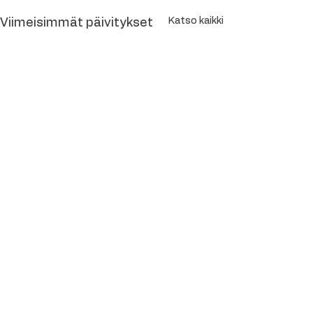
Katso kaikki
Viimeisimmät päivitykset
Kommentit