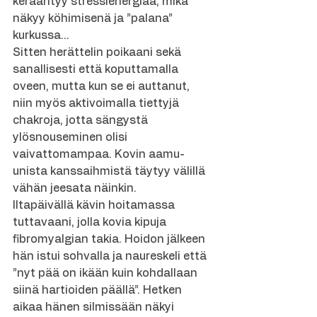
kerääntyy stressienergiaa, mikä 
näkyy köhimisenä ja ”palana” 
kurkussa…
Sitten herättelin poikaani sekä 
sanallisesti että koputtamalla 
oveen, mutta kun se ei auttanut, 
niin myös aktivoimalla tiettyjä 
chakroja, jotta sängystä 
ylösnouseminen olisi 
vaivattomampaa. Kovin aamu-
unista kanssaihmistä täytyy välillä 
vähän jeesata näinkin.
Iltapäivällä kävin hoitamassa 
tuttavaani, jolla kovia kipuja 
fibromyalgian takia. Hoidon jälkeen 
hän istui sohvalla ja naureskeli että 
”nyt pää on ikään kuin kohdallaan 
siinä hartioiden päällä”. Hetken 
aikaa hänen silmissään näkyi 