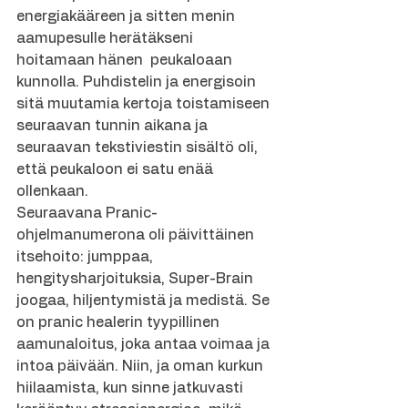
energiakääreen ja sitten menin 
aamupesulle herätäkseni 
hoitamaan hänen  peukaloaan 
kunnolla. Puhdistelin ja energisoin 
sitä muutamia kertoja toistamiseen 
seuraavan tunnin aikana ja 
seuraavan tekstiviestin sisältö oli, 
että peukaloon ei satu enää 
ollenkaan. 
Seuraavana Pranic-
ohjelmanumerona oli päivittäinen 
itsehoito: jumppaa, 
hengitysharjoituksia, Super-Brain 
joogaa, hiljentymistä ja medistä. Se 
on pranic healerin tyypillinen 
aamunaloitus, joka antaa voimaa ja 
intoa päivään. Niin, ja oman kurkun 
hiilaamista, kun sinne jatkuvasti 